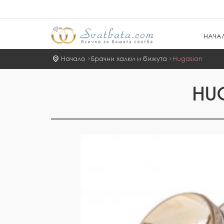
НАЧА
Начало
Брачни халки и бижута
Hugasian
HU