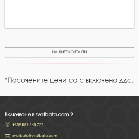
НАШИТЕ КОНТАКТИ
*Посочените цени са с включено ддс.
Включване в svatbata.com ?
+359 889 848 777
svatbata@svatbata.com