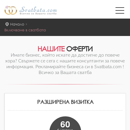
Начало
Включване в сватбата
НАШИТЕ
ОФЕРТИ
Имате бизнес, който искате да достигне до повече
хора? Свържете се сега с нашите консултанти за повече
информация. Рекламирайте бизнеса си в Svatbata.com !
Всичко за Вашата сватба
РАЗШИРЕНА ВИЗИТКА
60
€ / година