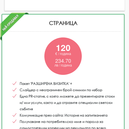
СТРАНИЦА
120
€ / година
234.70
лв / година
Пакет 'РАЗШИРЕНА ВИЗИТКА' +
Слайдер с неограничен брой снимки по избор
Една PR-статия, с която можете да презентирате стоки
и/ или услуги, както и да отразите специални светски
събития
Комуникация през сайта: История на запитванията
Получаване на потребителско име и парола за
самостоятелни корекции на рекламата по всяко