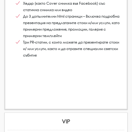
Хедър (както Cover снимка във Facebook) със
статична снимка или видео
До 3 допълнителни html страници – Включва подробна
презентация на предлаганите стоки и/или услуги, като
примерни предложения, промоции, галерия с
примерни темплейти
Три PR-статии, с които можете да презентирате стоки
и/ или услуги, както и да отразите специални светски
събития
VIP