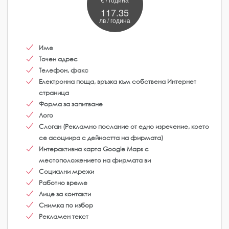
117.35
лв / година
Име
Точен адрес
Телефон, факс
Електронна поща, връзка към собствена Интернет
страница
Форма за запитване
Лого
Слоган (Рекламно послание от едно изречение, което
се асоциира с дейността на фирмата)
Интерактивна карта Google Maps с
местоположението на фирмата ви
Социални мрежи
Работно време
Лице за контакти
Снимка по избор
Рекламен текст