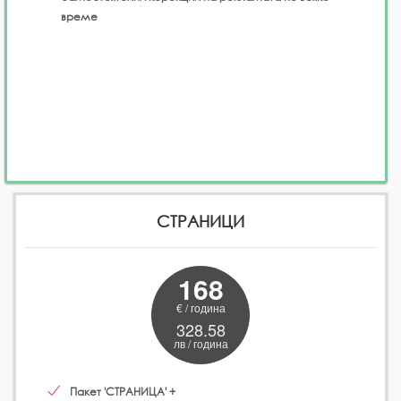
време
СТРАНИЦИ
168
€ / година
328.58
лв / година
Пакет 'СТРАНИЦА' +