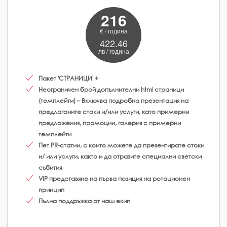
216
€ / година
422.46
лв / година
Пакет 'СТРАНИЦИ' +
Неограничен брой допълнителни html страници
(темплейти) – Включва подробна презентация на
предлаганите стоки и/или услуги, като примерни
предложения, промоции, галерия с примерни
темплейти
Пет PR-статии, с които можете да презентирате стоки
и/ или услуги, както и да отразите специални светски
събития
VIP представяне на първа позиция на ротационен
принцип
Пълна поддръжка от наш екип