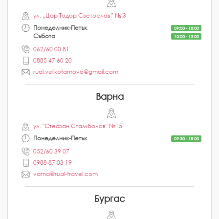
ул. „Цар Тодор Светослав” № 3
Понеделник-Петък
09:00 - 18:00
Събота
10:00 - 13:00
062/60 00 81
0885 47 60 20
rual.velikotarnovo@gmail.com
Варна
ул. "Стефан Стамболов" №15
Понеделник-Петък
09:30 - 18:00
052/60 39 07
0988 87 03 19
varna@rual-travel.com
Бургас