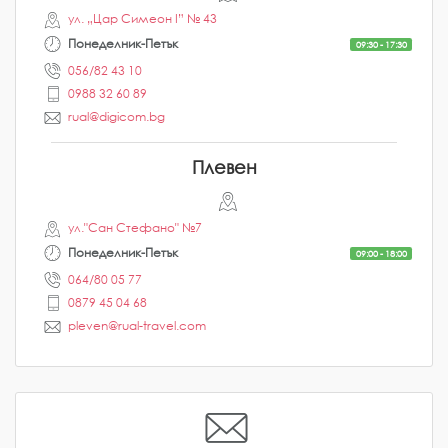
ул. „Цар Симеон I” № 43
Понеделник-Петък
09:30 - 17:30
056/82 43 10
0988 32 60 89
rual@digicom.bg
Плевен
ул."Сан Стефано" №7
Понеделник-Петък
09:00 - 18:00
064/80 05 77
0879 45 04 68
pleven@rual-travel.com