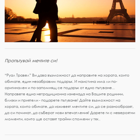
Пропътувай мечтите си!
“Руал Травел” Ви дава възможност да направите на хората, които
обичате, един незабравим подарък. И наистина има ли по-
оригинален и по-запомнящ се подарък от едно пътуване...
Направете една нетрадиционна изненада на Вашите роднини,
близки и приятели - подарете пътуване! Дайте възможност на
хората, които обичате, да изживеят мечтите си, да се разнообразят,
да си починат, да съберат нови впечатления! Дарете ги с невероятни
моменти, които ще оставят трайни спомени у тях..