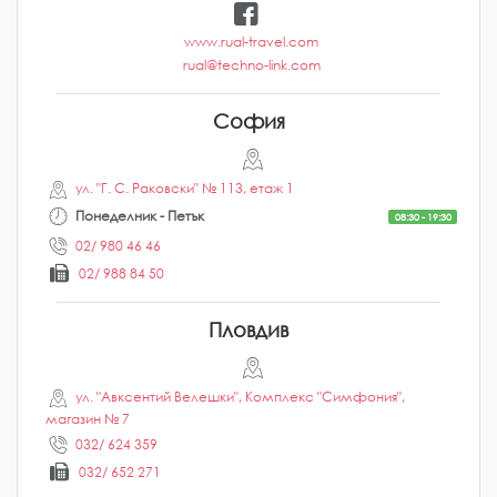
www.rual-travel.com
rual@techno-link.com
София
ул. "Г. С. Раковски" № 113, етаж 1
Понеделник - Петък
08:30 - 19:30
02/ 980 46 46
02/ 988 84 50
Пловдив
ул. "Авксентий Велешки", Комплекс "Симфония",
магазин № 7
032/ 624 359
032/ 652 271