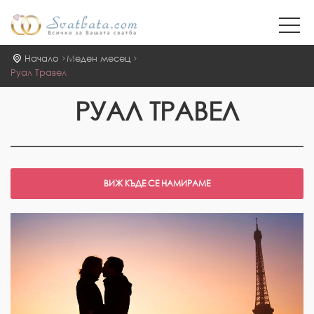
Начало
Меден месец
Руал Травел
РУАЛ ТРАВЕЛ