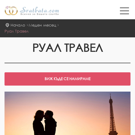
Начало
Меден месец
Руал Травел
РУАЛ ТРАВЕЛ