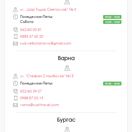
ул. „Цар Тодор Светослав” № 3
Понеделник-Петък
09:00 - 18:00
Събота
10:00 - 13:00
062/60 00 81
0885 47 60 20
rual.velikotarnovo@gmail.com
Варна
ул. "Стефан Стамболов" №15
Понеделник-Петък
09:30 - 18:00
052/60 39 07
0988 87 03 19
varna@rual-travel.com
Бургас