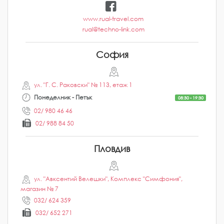
www.rual-travel.com
rual@techno-link.com
София
ул. "Г. С. Раковски" № 113, етаж 1
Понеделник - Петък
08:30 - 19:30
02/ 980 46 46
02/ 988 84 50
Пловдив
ул. "Авксентий Велешки", Комплекс "Симфония",
магазин № 7
032/ 624 359
032/ 652 271