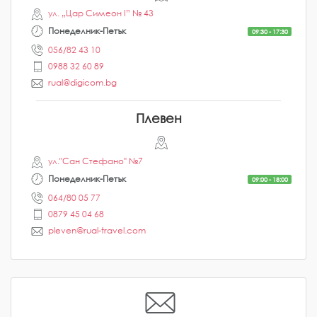
ул. „Цар Симеон I” № 43
Понеделник-Петък
09:30 - 17:30
056/82 43 10
0988 32 60 89
rual@digicom.bg
Плевен
ул."Сан Стефано" №7
Понеделник-Петък
09:00 - 18:00
064/80 05 77
0879 45 04 68
pleven@rual-travel.com