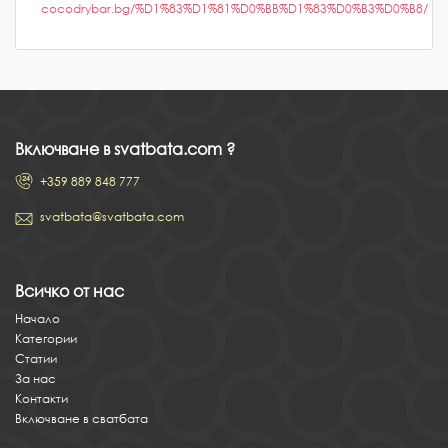
cocodrybar.bg/%D1%83%D1%81%D0%BB%D1%83%D0%B3%D0%B8/
Включване в svatbata.com ?
+359 889 848 777
svatbata@svatbata.com
Всичко от нас
Начало
Категории
Статии
За нас
Контакти
Включване в сватбата