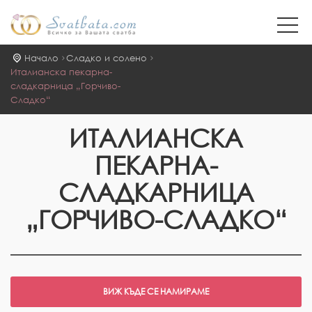
Начало
Сладко и солено
Италианска пекарна-
сладкарница „Горчиво-
Сладко“
ИТАЛИАНСКА
ПЕКАРНА-
СЛАДКАРНИЦА
„ГОРЧИВО-СЛАДКО“