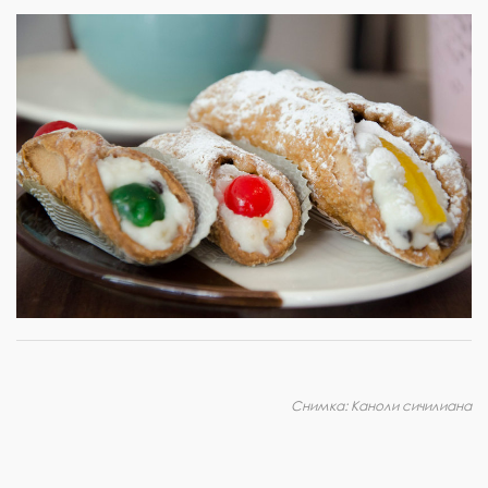
Снимка: Каноли сичилиана