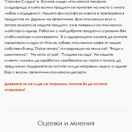
"Горчиво-Сладко" е бутиков модел италианска пекарна-
сладкарнца, в която всички продукти се приготвят на място с много
любов и отдаденост. Нашата философя за живота е
претворена в
продуктите ни. Държим на автентичния, фин италиански вкус и
затова грижата за нашите продукти сме поверили на италиански
майстор-сладкар. Работим с най-добрите
продукти и суровини без
стабилизатори и консерванти
. В сладкарницата можете да опитате
характерни сладки от Италия, хубаво италианско кафе от нашия
собствен бленд "Dolce
amaro" или вариации на тема чай "Ягоди и
шампанско", "На изток от рая", "Плодова колада". На нашите
клиенти можем да изработим сватбената им торта и погача, да
предложим
подаръчета за гостите или да направим изцяло сладкият
бар с вкусни, автентични италиански десерти.
Доверете ни се и ще се погрижим, гостите Ви да останат
очаровани!
Оценки и мнения